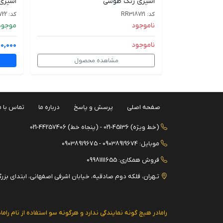
اسپری رنگ طوسی
اسپری
کد: RR318721
کد: RR328722
ناموجود
موجود
ناموجود
80,000
مشاهده محصول
صفحه اصلی
پرسش و پاسخ
درباره ما
تماس با م
(خط ویژه) 45136-021 - (پنجاه خط) 44257406-021
موبایل: 09038919674 - 09038919675
فروش همکاری: 09981111655
تـهران، فلکه دوم صادقیه، خیابان اشرفی اصفهانی، ابتدای بزرگراه جلال 
رامادر هیچ گونه نمایندگی ندارد و هرگونه سو استفاده از نام راماد