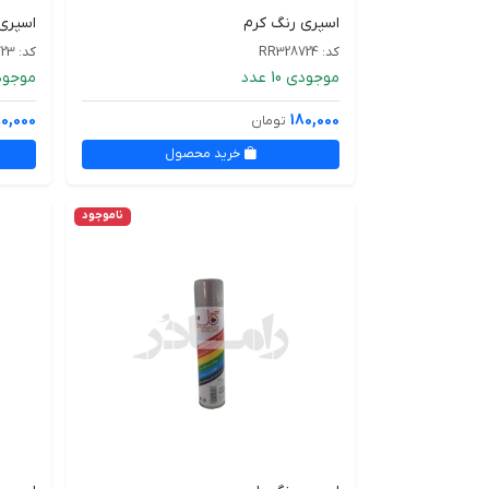
اسپری رنگ کرم
اسپری 
کد: RR328724
کد: RR328723
موجودی 10 عدد
موجودی 12
80,000
180,000
تومان
خرید محصول
ناموجود