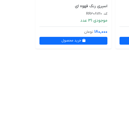
اسپری رنگ قهوه ای
کد: RR308720
موجودی 31 عدد
180,000
تومان
خرید محصول