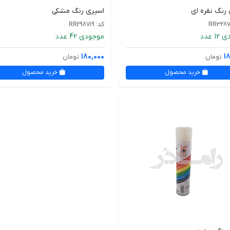
رنگ نقره ای
اسپری رنگ مشکی
کد: RR298719
 عدد
موجودی 42 عدد
180,000
1
تومان
تومان
خرید محصول
خرید محصول