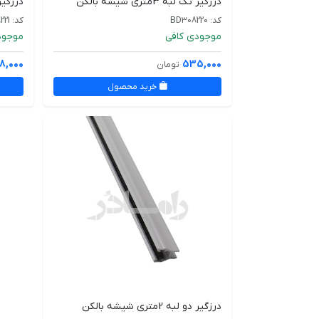
درزگیر تک لبه 3متری شیشه بالکن
درزگیر تک لب
کد: BD308220
کد: BD318221
موجودی کافی
موجود
18,000
535,000
تومان
خرید محصول
درزگیر دو لبه 2متری شیشه بالکن