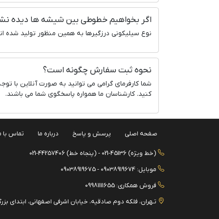
اگر بخواهیم خطوطی بین شیشه ها دیده نشود
نوع سیلیکونی درزگیرها به همین منظور تولید شده اند
نحوه ثبت سفارش چگونه است؟
شما کارفرمای گرامی می توانید به صورت آنلاین با توج
کنید. کارشناسان ما همواره پاسخگوی شما می باشند.
صفحه اصلی
پرسش و پاسخ
درباره ما
تماس با م
(خط ویژه) 45136-021 - (پنجاه خط) 44257406-021
موبایل: 09038919674 - 09038919675
فروش همکاری: 09981111655
تـهران، فلکه دوم صادقیه، خیابان اشرفی اصفهانی، ابتدای بزرگراه جلال 