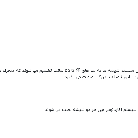
مشخص است در این سیستم شیشه ها به لت های 44 تا 55 سان
ن این فاصله با درزگیر صورت می پذیرد.
ردن سیستم آکاردئونی بین هر دو شیشه نصب می شوند.