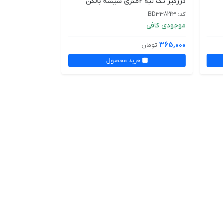
درزگیر تک لبه 2متری شیشه بالکن
کد: BD338223
موجودی کافی
365,000
تومان
خرید محصول