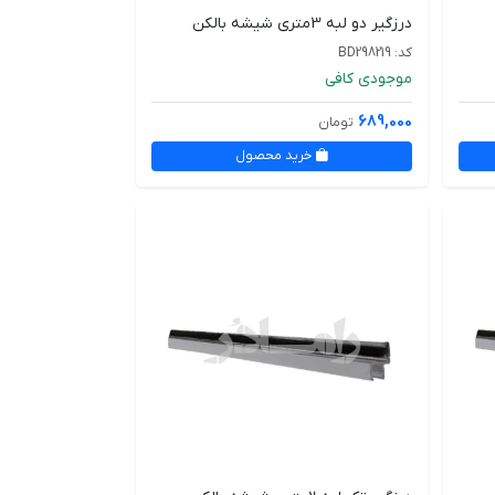
درزگیر دو لبه 3متری شیشه بالکن
کد: BD298219
موجودی کافی
689,000
تومان
خرید محصول