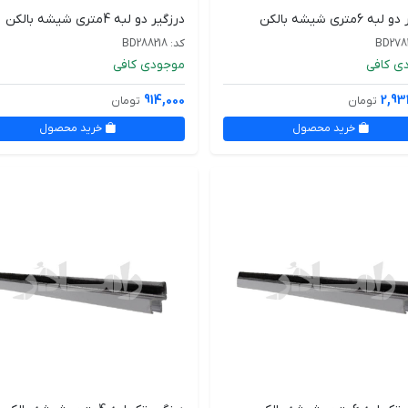
 6متری شیشه بالکن
درزگیر دو لبه 4متری شیشه بالکن
کد: BD288218
ی کافی
موجودی کافی
914,000
2,93
تومان
تومان
خرید محصول
خرید محصول