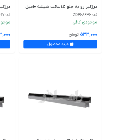
درزگیر رو به جلو 1.5سانت شیشه 10میل
درزگیر دو لبه
کد: ZD468636
کد: BD278217
موجودی کافی
موجود
3,000
533,000
تومان
خرید محصول