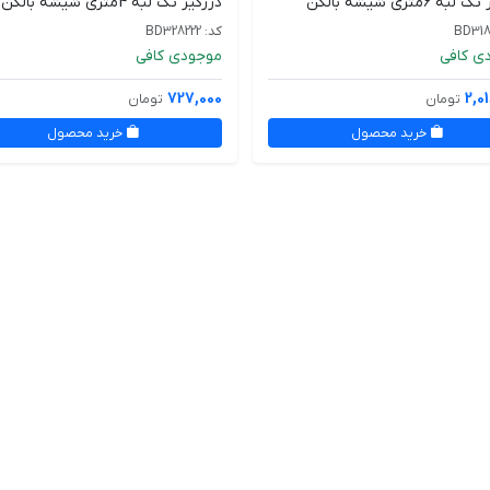
ه 6متری شیشه بالکن
درزگیر تک لبه 4متری شیشه بالکن
کد: BD328222
ی کافی
موجودی کافی
727,000
2,0
تومان
تومان
خرید محصول
خرید محصول