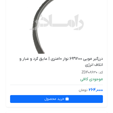
درزگیر مویی 1200*69 نوار 10متری | عایق گرد و غبار و
اتلاف انرژی
کد: ZD408630
موجودی کافی
264,000
تومان
خرید محصول