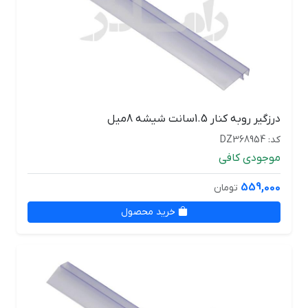
درزگیر روبه کنار 1.5سانت شیشه 8میل
کد: DZ368954
موجودی کافی
559,000
تومان
خرید محصول