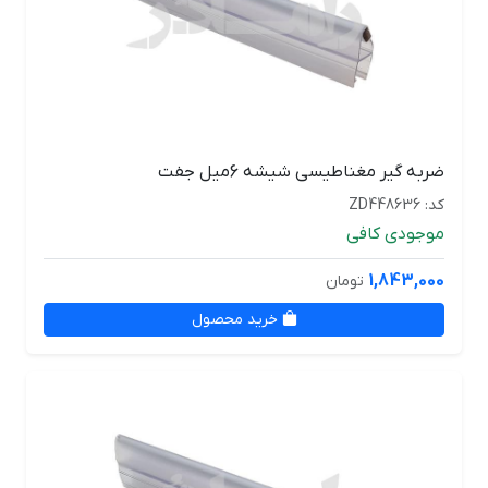
ضربه گیر مغناطیسی شیشه 6میل جفت
کد: ZD448636
موجودی کافی
1,843,000
تومان
خرید محصول