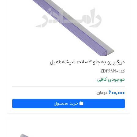
درزگیر رو به جلو 3سانت شیشه 6میل
کد: ZD468610
موجودی کافی
600,000
تومان
خرید محصول