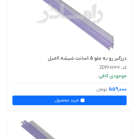
درزگیر رو به جلو 1.5سانت شیشه 8میل
کد: ZD468637
موجودی کافی
559,000
تومان
خرید محصول