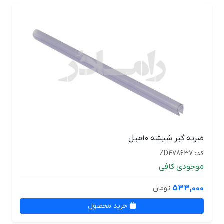
ضربه گیر شیشه 10میل
کد: ZD478637
موجودی کافی
533,000
تومان
خرید محصول