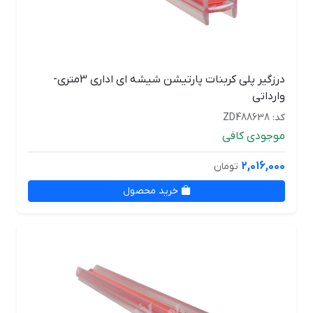
درزگیر پلی کربنات پارتیشن شیشه ای اداری 3متری-
وارداتی
کد: ZD488638
موجودی کافی
2,016,000
تومان
خرید محصول