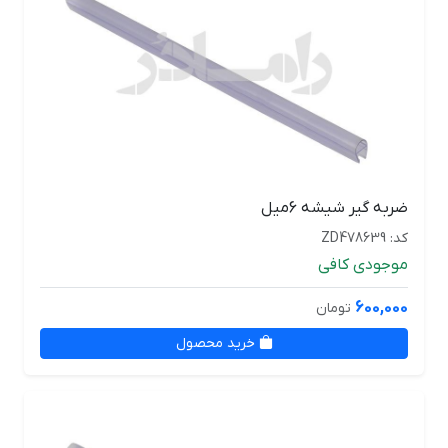
ضربه گیر شیشه 6میل
کد: ZD478639
موجودی کافی
600,000
تومان
خرید محصول