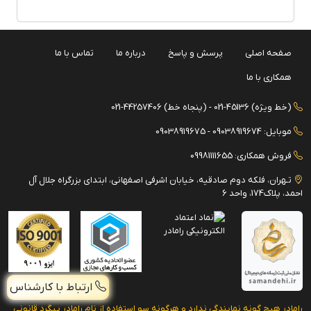
صفحه اصلی
پرسش و پاسخ
درباره ما
تماس با ما
همکاری با ما
(خط ویژه) 45136-021 - (پنجاه خط) 44257406-021
موبایل: 09038919674 - 09038919675
فروش همکاری: 09981111655
تـهران، فلکه دوم صادقیه، خیابان اشرفی اصفهانی، ابتدای بزرگراه جلال آل
احمد، پلاک174، واحد 6
ارتباط با کارشناس
رامادر هیچ گونه نمایندگی ندارد و هرگونه سو استفاده از نام رامادر پیگرد قانونی