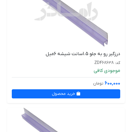
درزگیر رو به جلو 1.5سانت شیشه 6میل
کد: ZD468638
موجودی کافی
600,000
تومان
خرید محصول