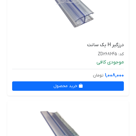
درزگیر H یک سانت
کد: ZD268645
موجودی کافی
1,008,000
تومان
خرید محصول