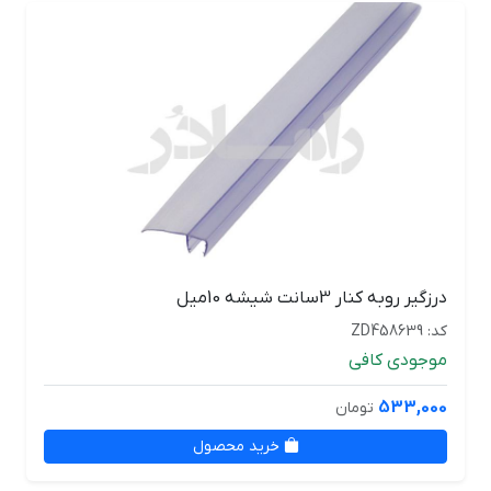
درزگیر روبه کنار 3سانت شیشه 10میل
کد: ZD458639
موجودی کافی
533,000
تومان
خرید محصول