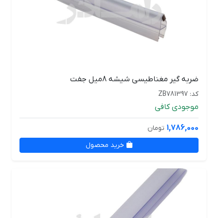
ضربه گیر مغناطیسی شیشه 8میل جفت
کد: ZB781397
موجودی کافی
1,786,000
تومان
خرید محصول