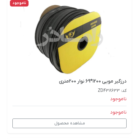
ناموجود
درزگیر مویی 1200*69 نوار 200متری
کد: ZD438633
ناموجود
ناموجود
مشاهده محصول