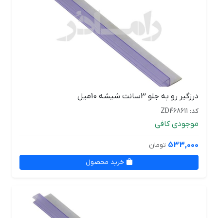
درزگیر رو به جلو 3سانت شیشه 10میل
کد: ZD468611
موجودی کافی
533,000
تومان
خرید محصول