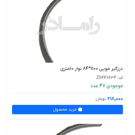
درزگیر مویی 1100*84 نوار 10متری
کد: ZD448634
موجودی 47 عدد
218,000
تومان
خرید محصول