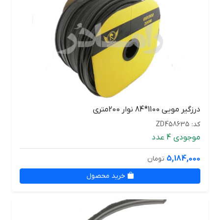
درزگیر مویی 1100*84 نوار 200متری
کد: ZD458635
موجودی 4 عدد
5,184,000
تومان
خرید محصول