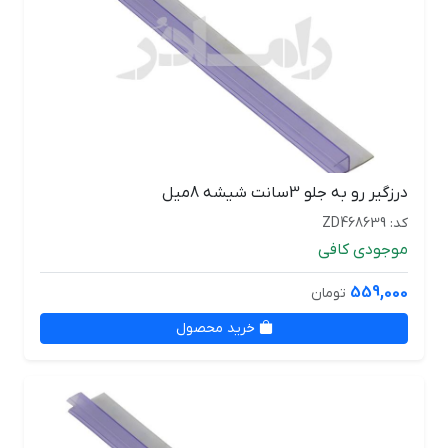
درزگیر رو به جلو 3سانت شیشه 8میل
کد: ZD468639
موجودی کافی
559,000
تومان
خرید محصول