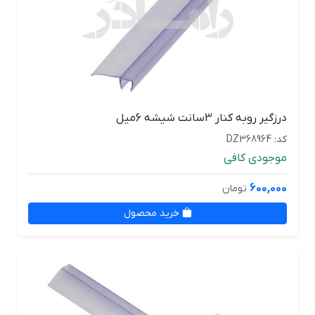
درزگیر روبه کنار 3سانت شیشه 6میل
کد: DZ368964
موجودی کافی
600,000
تومان
خرید محصول