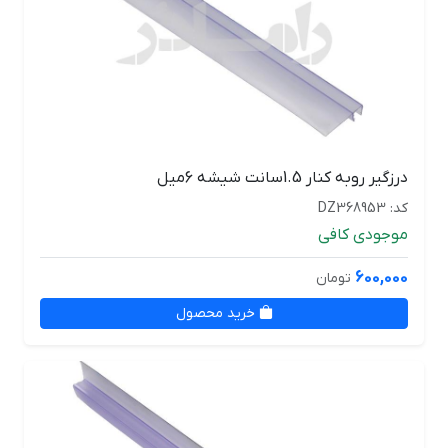
درزگیر روبه کنار 1.5سانت شیشه 6میل
کد: DZ368953
موجودی کافی
600,000
تومان
خرید محصول