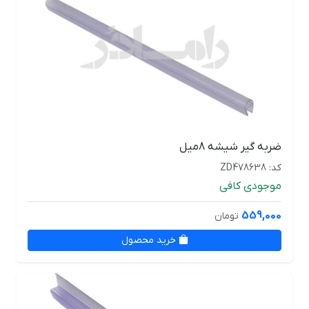
ضربه گیر شیشه 8میل
کد: ZD478638
موجودی کافی
559,000
تومان
خرید محصول