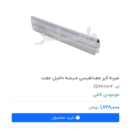
ضربه گیر مغناطیسی شیشه 10میل جفت
کد: ZD448634
موجودی کافی
1,728,000
تومان
خرید محصول