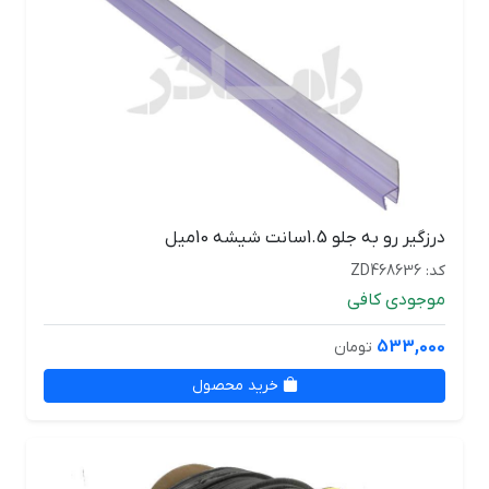
درزگیر رو به جلو 1.5سانت شیشه 10میل
کد: ZD468636
موجودی کافی
533,000
تومان
خرید محصول