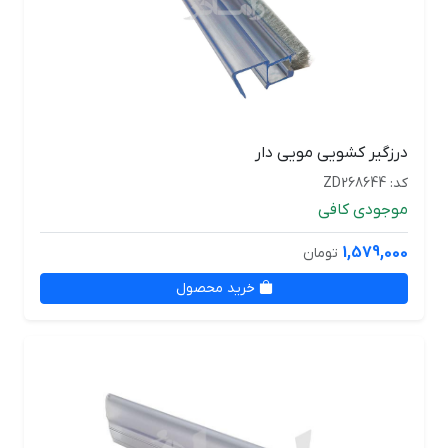
درزگیر کشویی مویی دار
کد: ZD268644
موجودی کافی
1,579,000
تومان
خرید محصول