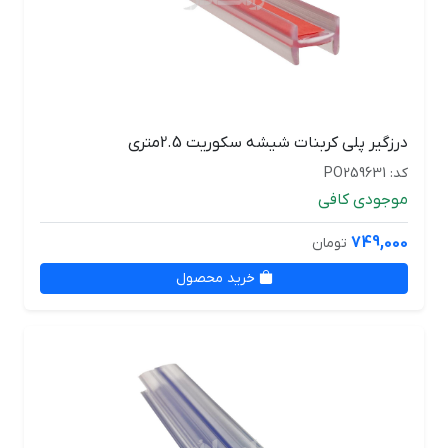
درزگیر پلی کربنات شیشه سکوریت 2.5متری
کد: PO259631
موجودی کافی
749,000
تومان
خرید محصول