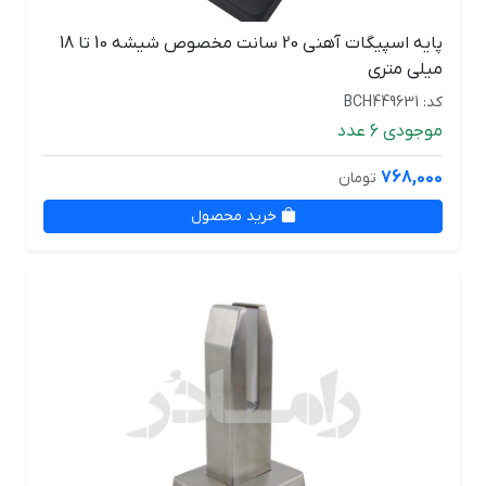
پایه اسپیگات آهنی 20 سانت مخصوص شیشه 10 تا 18
میلی متری
کد: BCH449631
موجودی 6 عدد
768,000
تومان
خرید محصول