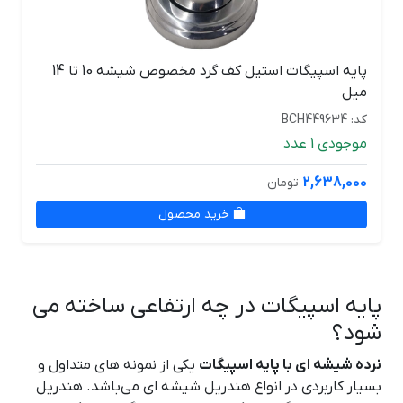
پایه اسپیگات استیل کف گرد مخصوص شیشه 10 تا 14
میل
کد: BCH449634
موجودی 1 عدد
2,638,000
تومان
خرید محصول
پایه اسپیگات در چه ارتفاعی ساخته می
شود؟
نرده شیشه ای با پایه اسپیگات
یکی از نمونه های متداول و
بسیار کاربردی در انواع هندریل شیشه ای می‌باشد. هندریل