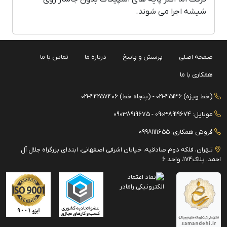
شیشه اجرا می شوند.
صفحه اصلی
پرسش و پاسخ
درباره ما
تماس با ما
همکاری با ما
(خط ویژه) 45136-021 - (پنجاه خط) 44257406-021
موبایل: 09038919674 - 09038919675
فروش همکاری: 09981111655
تـهران، فلکه دوم صادقیه، خیابان اشرفی اصفهانی، ابتدای بزرگراه جلال آل
احمد، پلاک174، واحد 6