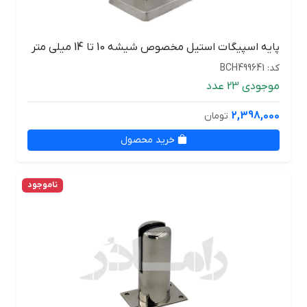
پایه اسپیگات استیل مخصوص شیشه 10 تا 14 میلی متر
کد: BCH499641
موجودی 23 عدد
2,398,000
تومان
خرید محصول
ناموجود