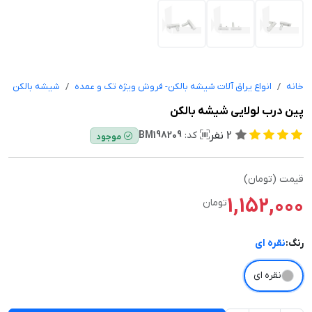
خانه
انواع یراق آلات شیشه بالکن- فروش ویژه تک و عمده
شیشه بالکن
پین درب لولایی شیشه بالکن
2
نفر
کد:
BM198209
موجود
قیمت (تومان)
1,152,000
تومان
رنگ:
نقره ای
نقره ای