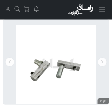
1 از 3