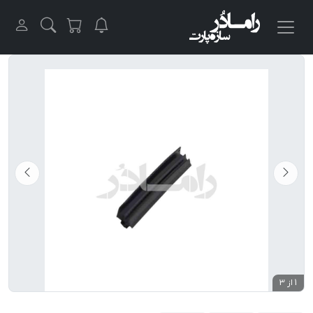
1 از 3