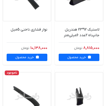
لاستیک 12*23 هندریل
نوار فشاری ناخنی 5میل
جانپناه 2عدد 6میلی‌متر
10,138,000
8,815,000
تومان
تومان
خرید محصول
خرید محصول
ناموجود