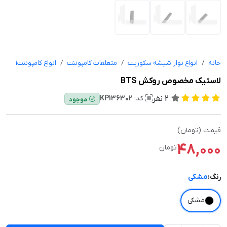
خانه
انواع نوار شیشه سکوریت
متعلقات کامپوننت
انواع کامپوننت1
لاستیک مخصوص روکش BTS
2
نفر
کد:
KP136302
موجود
قیمت (تومان)
48,000
تومان
رنگ:
مشکی
مشکی