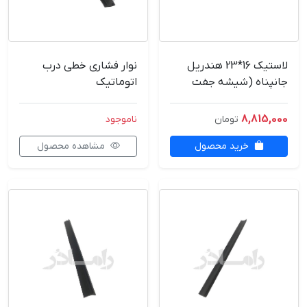
لاستیک 16*23 هندریل
نوار فشاری خطی درب
جانپناه (شیشه جفت
اتوماتیک
8میل)
8,815,000
تومان
ناموجود
خرید محصول
مشاهده محصول