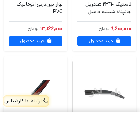
لاستیک 10*23 هندریل
نوار بین‌دربی اتوماتیک
جانپناه شیشه 10میل
PVC
13,166,000
9,600,000
تومان
تومان
خرید محصول
خرید محصول
ارتباط با کارشناس
لاستیک مخصوص روکش BTS
افزودن
48,000 تومان
نوار فشاری ناخنی 4میل
لاستیک bts رول 200 متری