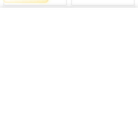
بست فلزی با پیچ
لاستیک 16*23 هندریل
خشک 3میل 30سانتی
افزودن
جانپناه (شیشه جفت
240,000 تومان
8میل)
175,000
8,815,000
تومان
تومان
خرید محصول
خرید محصول
صفحه اصلی
پرسش و پاسخ
درباره ما
تماس با ما
همکاری با ما
(خط ویژه) 45136-021 - (پنجاه خط) 44257406-021
موبایل: 09038919674 - 09038919675