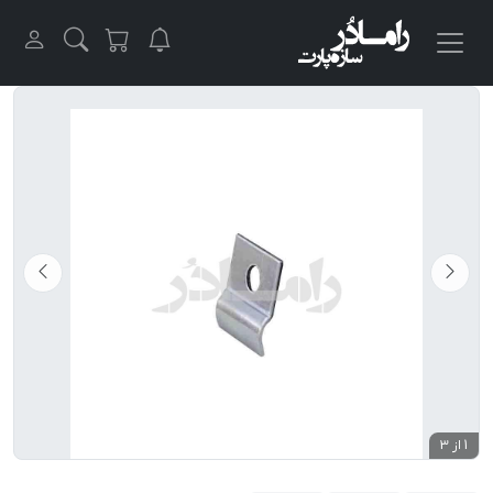
1 از 3