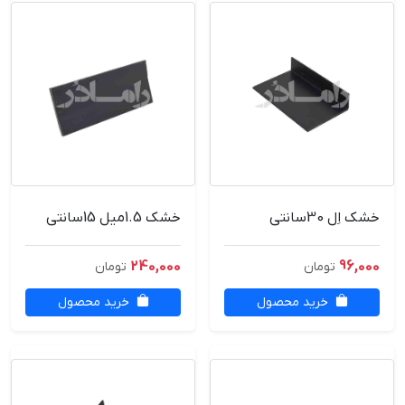
خشک اِل 30سانتی
خشک 1.5میل 15سانتی
240,000
96,000
تومان
تومان
خرید محصول
خرید محصول