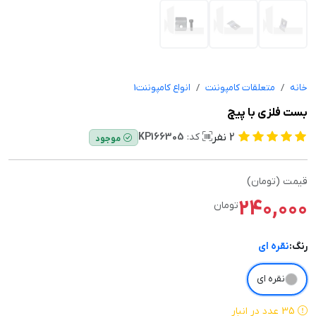
خانه
متعلقات کامپوننت
انواع کامپوننت1
بست فلزی با پیچ
2
نفر
کد:
KP166305
موجود
قیمت (تومان)
240,000
تومان
رنگ:
نقره ای
نقره ای
35 عدد در انبار