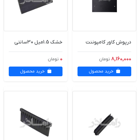
درپوش کاور کامپوننت
خشک 1.5میل 30سانتی
0
8,160,000
تومان
تومان
خرید محصول
خرید محصول