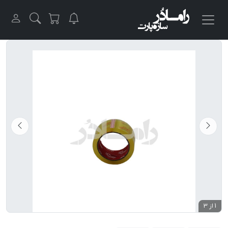
1 از 3