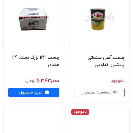
چسب آهن صنعتی
چسب 123 بزرگ بسته 24
پاتکس 1کیلویی
عددی
6,343,000
ناموجود
تومان
مشاهده محصول
خرید محصول
ناموجود