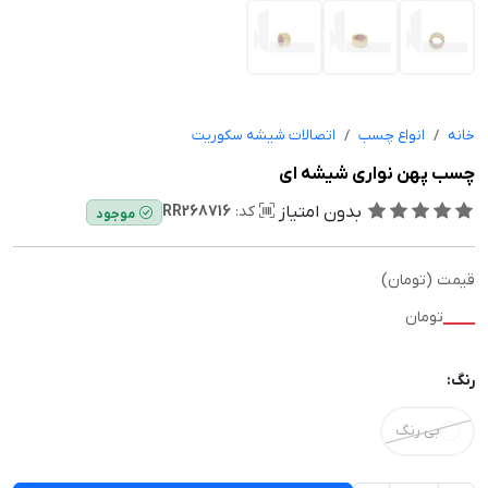
خانه
انواع چسب
اتصالات شیشه سکوریت
چسب پهن نواری شیشه ای
بدون امتیاز
کد:
RR268716
موجود
قیمت (تومان)
—
تومان
رنگ:
بی رنگ