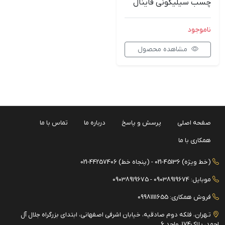
چسب سیلیکونی فاینال
ناموجود
مشاهده محصول
صفحه اصلی
پرسش و پاسخ
درباره ما
تماس با ما
همکاری با ما
(خط ویژه) 45136-021 - (پنجاه خط) 44257406-021
موبایل: 09038919674 - 09038919675
فروش همکاری: 09981111655
تـهران، فلکه دوم صادقیه، خیابان اشرفی اصفهانی، ابتدای بزرگراه جلال آل
احمد، پلاک174، واحد 6