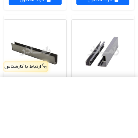
خرید محصول
خرید محصول
ارتباط با کارشناس
فریم پافیلی 6.5cm شیشه سکوریت 3 متری
افزودن
فریم 3سانت 2تیکه
فریم یو استیل 304 نگیر
1,805,000 تومان
نوارخور 3 متری
240cm لبه 26mm مناسب
شیشه 8mm
2,765,000
3,106,000
تومان
تومان
خرید محصول
خرید محصول