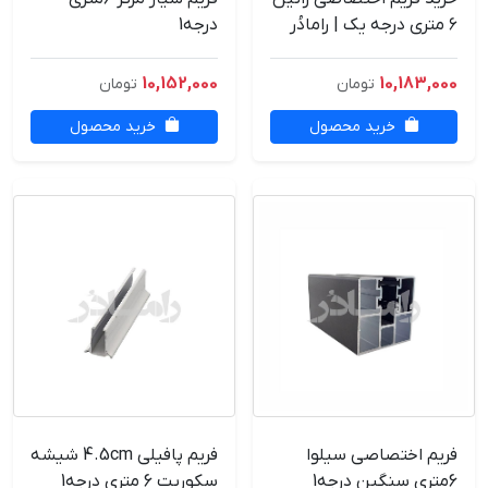
۶ متری درجه یک | رامادُر
درجه1
10,152,000
10,183,000
تومان
تومان
خرید محصول
خرید محصول
فریم اختصاصی سیلوا
فریم پافیلی 4.5cm شیشه
6متری سنگین درجه1
سکوریت 6 متری درجه1