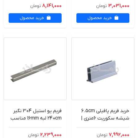
8,141,000
3,031,000
تومان
تومان
خرید محصول
خرید محصول
خرید فریم پافیلی 6.5cm
فریم یو استیل 304 نگیر
شیشه سکوریت 6متری |
240cm لبه 16mm مناسب
قیمت و مشخصات
شیشه 10mm
2,239,000
7,992,000
تومان
تومان