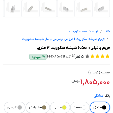
خانه
فریم شیشه سکوریت
فریم شیشه سکوریت | فروش اینترنتی پاسار شیشه سکوریت
فریم پافیلی 6.5cm شیشه سکوریت 3 متری
5
نفر
کد:
FP168506B
موجود
قیمت (تومان)
1,805,000
تومان
رنگ:
مشکی
مشکی
سفید
طلایی
شامپاینی
نقره ای