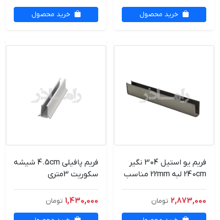
خرید محصول
خرید محصول
فریم یو استیل 304 نگیر
فریم پافیلی 4.5cm شیشه
240cm لبه 22mm مناسب
سکوریت 3متری
شیشه 10mm
1,430,000
2,873,000
تومان
تومان