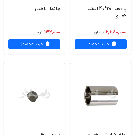
پروفیل 20*40 استیل
چاکدار ناخنی
6متری
132,000
6,480,000
تومان
تومان
خرید محصول
خرید محصول
لوله 51 استیل 6متری
درپوش 16