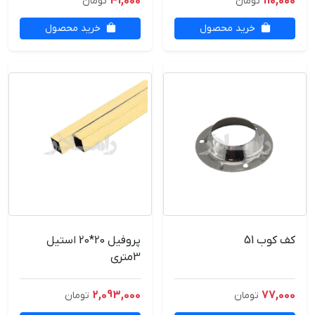
41,000
110,000
تومان
تومان
خرید محصول
خرید محصول
کف کوب 51
پروفیل 20*20 استیل
3متری
2,093,000
77,000
تومان
تومان