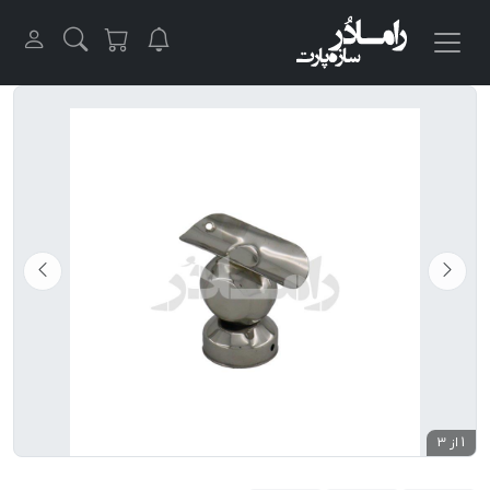
1 از 3