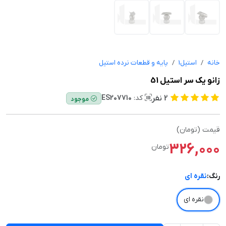
خانه
استیل1
پایه و قطعات نرده استیل
زانو یک سر استیل 51
2
نفر
کد:
ES207710
موجود
قیمت (تومان)
326,000
تومان
رنگ:
نقره ای
نقره ای