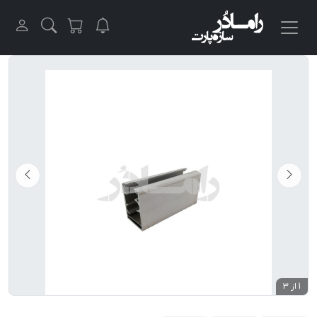
1 از 3