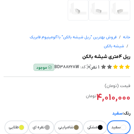
خانه
فروش بهترین "ریل شیشه بالکن" با آلومینیوم فابریک
شیشه بالکن
ریل 4متری شیشه بالکن
1
نفر
کد:
BD388228W
موجود
قیمت (تومان)
4,010,000
تومان
رنگ:
سفید
سفید
مشکی
شامپاینی
نقره ای
طلایی