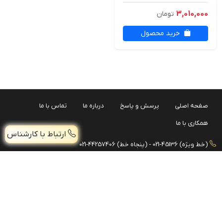
3,010,000
تومان
خرید محصول
صفحه اصلی
پرسش و پاسخ
درباره ما
تماس با ما
همکاری با ما
ارتباط با کارشناس
(خط ویژه) 45136-021 - (پنجاه خط) 44257406-021
موبایل: 09038919674 - 09038919675
ریل 4متری شیشه بالکن
افزودن
4,010,000 تومان
فروش همکاری: 09981111655
تـهران، فلکه دوم صادقیه، خیابان اشرفی اصفهانی، ابتدای بزرگراه جلال آل
احمد، پلاک174، واحد 6