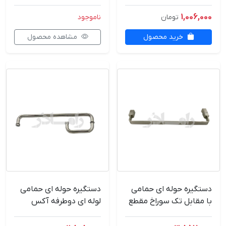
مقاوم و ضدزنگ
1,006,000
تومان
ناموجود
خرید محصول
مشاهده محصول
دستگیره حوله ای حمامی
دستگیره حوله ای حمامی
با مقابل تک سوراخ مقطع
لوله ای دوطرفه آکس
پروفیل آکس 45 RMD-
18*40
وارداتی