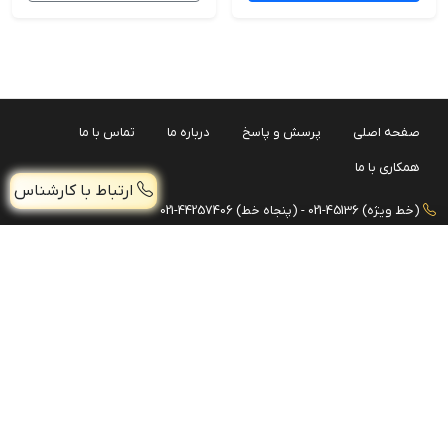
صفحه اصلی
پرسش و پاسخ
درباره ما
تماس با ما
همکاری با ما
ارتباط با کارشناس
(خط ویژه) 45136-021 - (پنجاه خط) 44257406-021
موبایل: 09038919674 - 09038919675
دستگیره حوله‌ای حمامی دوطرفه با مقطع پروفیل آکس 40*18 RMD- وارداتی
افزودن
3,576,000 تومان
فروش همکاری: 09981111655
تـهران، فلکه دوم صادقیه، خیابان اشرفی اصفهانی، ابتدای بزرگراه جلال آل
احمد، پلاک174، واحد 6