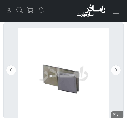
1 از 3