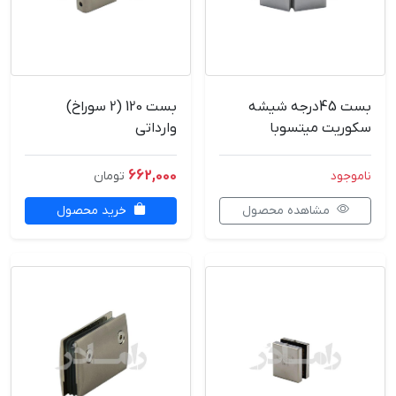
بست 45درجه شیشه
بست 120 (2 سوراخ)
سکوریت میتسوبا
وارداتی
662,000
ناموجود
تومان
مشاهده محصول
خرید محصول