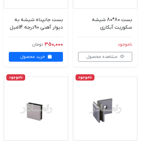
بست 80*80 شیشه
بست جانپناه شیشه به
سکوریت آبکاری
دیوار آهنی 90درجه 14میل
350,000
ناموجود
تومان
مشاهده محصول
خرید محصول
ناموجود
ناموجود