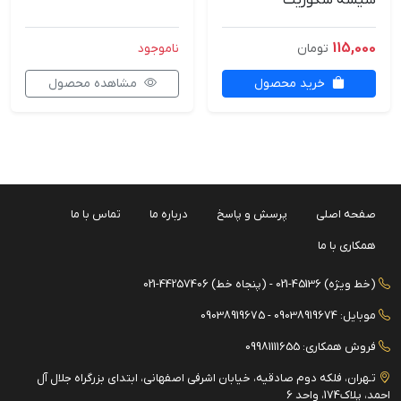
شیشه سکوریت
115,000
تومان
ناموجود
خرید محصول
مشاهده محصول
صفحه اصلی
پرسش و پاسخ
درباره ما
تماس با ما
همکاری با ما
(خط ویژه) 45136-021 - (پنجاه خط) 44257406-021
موبایل: 09038919674 - 09038919675
فروش همکاری: 09981111655
تـهران، فلکه دوم صادقیه، خیابان اشرفی اصفهانی، ابتدای بزرگراه جلال آل
احمد، پلاک174، واحد 6