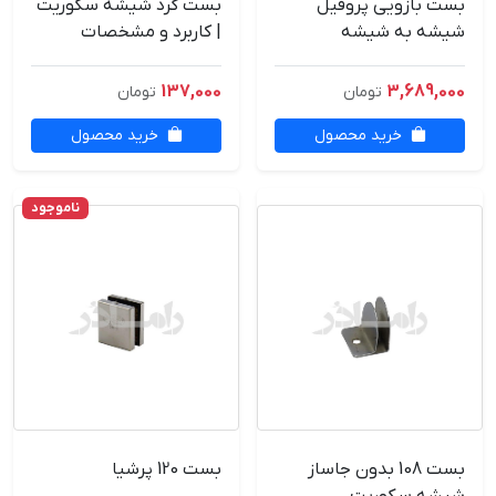
بست بازویی پروفیل
بست گرد شیشه سکوریت
شیشه به شیشه
| کاربرد و مشخصات
137,000
3,689,000
تومان
تومان
خرید محصول
خرید محصول
ناموجود
بست 108 بدون جاساز
بست 120 پرشیا