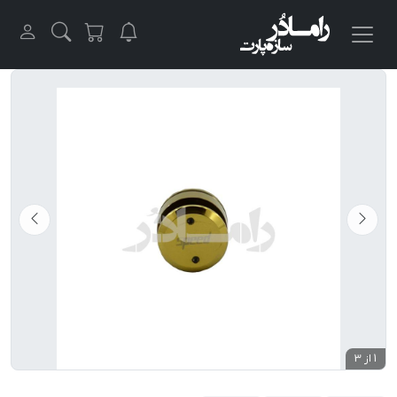
1 از 3