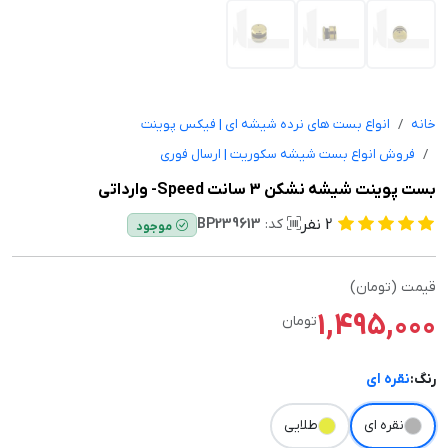
خانه
انواع بست های نرده شیشه ای | فیکس پوینت
فروش انواع بست شیشه سکوریت | ارسال فوری
بست پوینت شیشه نشکن 3 سانت Speed- وارداتی
2
نفر
کد:
BP239613
موجود
قیمت (تومان)
1,495,000
تومان
رنگ:
نقره ای
نقره ای
طلایی