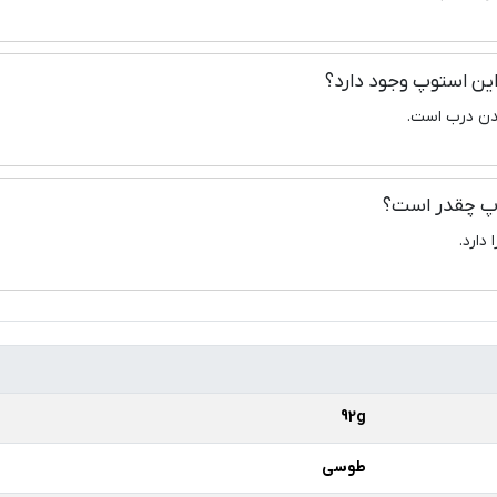
ین استوپ وجود دارد؟
شدن درب است.
وپ چقدر است؟
92g
طوسی