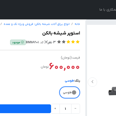
کاری با ما
خانه
انواع یراق آلات شیشه بالکن- فروش ویژه تک و عمده
استوپر شیشه بالکن
3
نفر
کد:
BM118201
موجود
قیمت (تومان)
600,000
تومان
رنگ:
طوسی
طوسی