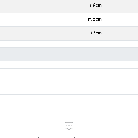
34cm
3.5cm
1.9cm