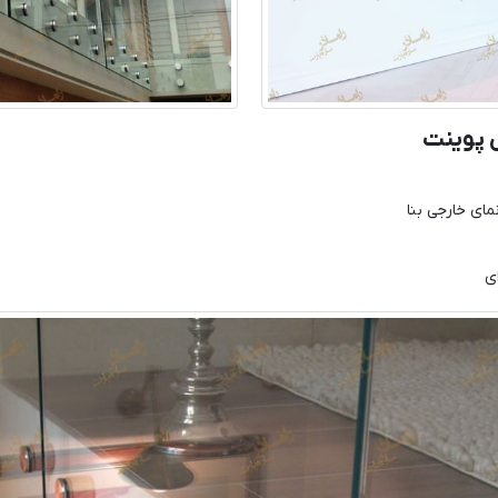
 پوینت
مای خارجی بنا
ای