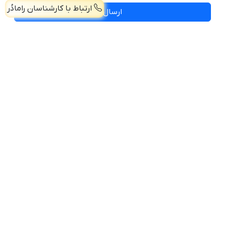
ارتباط با کارشناسان رامادُر
ارسال
صفحه اصلی
پرسش و پاسخ
درباره ما
تماس با ما
همکاری با ما
(خط ویژه) 45136-021 - (پنجاه خط) 44257406-021
موبایل: 09038919674 - 09038919675
فروش همکاری: 09981111655
تـهران، فلکه دوم صادقیه، خیابان اشرفی اصفهانی، ابتدای بزرگراه جلال آل
احمد، پلاک174، واحد 6