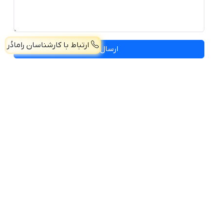
ارتباط با کارشناسان رامادُر
ارسال
صفحه اصلی
پرسش و پاسخ
درباره ما
تماس با ما
همکاری با ما
(خط ویژه) 45136-021 - (پنجاه خط) 44257406-021
موبایل: 09038919674 - 09038919675
فروش همکاری: 09981111655
تـهران، فلکه دوم صادقیه، خیابان اشرفی اصفهانی، ابتدای بزرگراه جلال آل
احمد، پلاک174، واحد 6