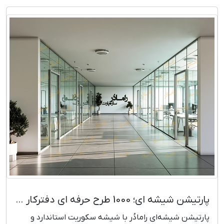
پارتیشن شیشه ای؛ 1000 طرح حرفه ای دفترکار (تحویل یک روزه)
پارتیشن شیشه‌ای رامادُر با شیشه سکوریت استاندارد و