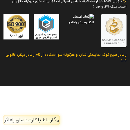
تـهران، فلکه دوم صادقیه، خیابان اشرفی اصفهانی، ابتدای بزرگراه جلال آل
احمد، پلاک174، واحد 6
رامادر هیچ گونه نمایندگی ندارد و هرگونه سو استفاده از نام رامادر پیگرد قانونی
دارد.
ارتباط با کارشناسان رامادُر