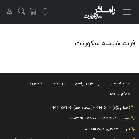
فریم شیشه سکوریت
صفحه اصلی
پرسش و پاسخ
درباره ما
تماس با ما
همکاری با ما
(خط ویژه) 45136-021 - (پنجاه خط) 44257406-021
موبایل: 09038919674 - 09038919675
فروش همکاری: 09981111655