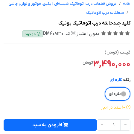
خانه
فروش قطعات درب اتوماتیک شیشه‌ای | پکیج، موتور و لوازم جانبی
متعلقات درب اتوماتیک
کلید چندحالته درب اتوماتیک یونیک
بدون امتیاز
کد:
DM408130
موجود
قیمت (تومان)
3,490,000
تومان
رنگ:
نقره ای
نقره ای
10 عدد در انبار
افزودن به سبد