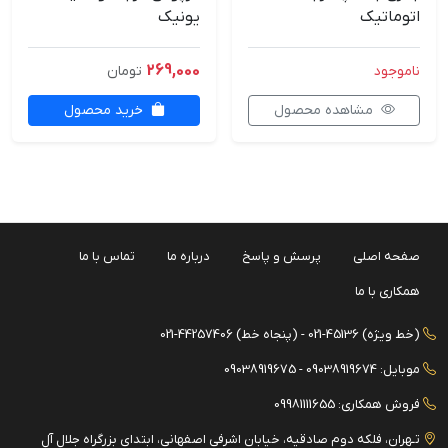
اتوماتیک
یونیک
269,000
ناموجود
تومان
مشاهده محصول
خرید محصول
صفحه اصلی
پرسش و پاسخ
درباره ما
تماس با ما
همکاری با ما
(خط ویژه) 45136-021 - (پنجاه خط) 44257406-021
موبایل: 09038919674 - 09038919675
فروش همکاری: 09981111655
تـهران، فلکه دوم صادقیه، خیابان اشرفی اصفهانی، ابتدای بزرگراه جلال آل