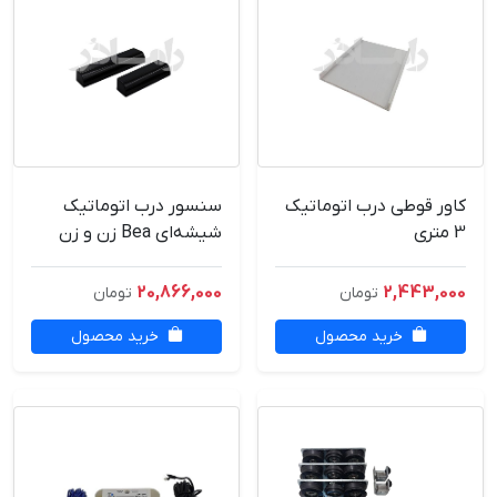
کاور قوطی درب اتوماتیک
سنسور درب اتوماتیک
3 متری
شیشه‌ای Bea زن و زن
سیف | حسگر بلژیکی درب
اتوماتیک
20,866,000
2,443,000
تومان
تومان
خرید محصول
خرید محصول