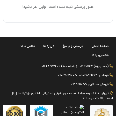
هنوز پرسشی ثبت نشده است. اولین نفر باشید!
صفحه اصلی
پرسش و پاسخ
درباره ما
تماس با ما
همکاری با ما
(خط ویژه) 45136-021 - (پنجاه خط) 44257406-021
موبایل: 09038919674 - 09038919675
فروش همکاری: 09981111655
تـهران، فلکه دوم صادقیه، خیابان اشرفی اصفهانی، ابتدای بزرگراه جلال آل
احمد، پلاک174، واحد 6