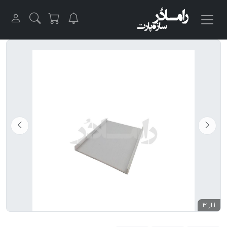
1 از 3