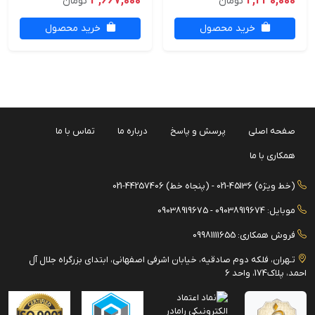
3,667,000
2,230,000
تومان
تومان
خرید محصول
خرید محصول
صفحه اصلی
پرسش و پاسخ
درباره ما
تماس با ما
همکاری با ما
(خط ویژه) 45136-021 - (پنجاه خط) 44257406-021
موبایل: 09038919674 - 09038919675
فروش همکاری: 09981111655
تـهران، فلکه دوم صادقیه، خیابان اشرفی اصفهانی، ابتدای بزرگراه جلال آل
احمد، پلاک174، واحد 6