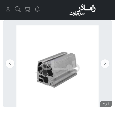
1 از 3