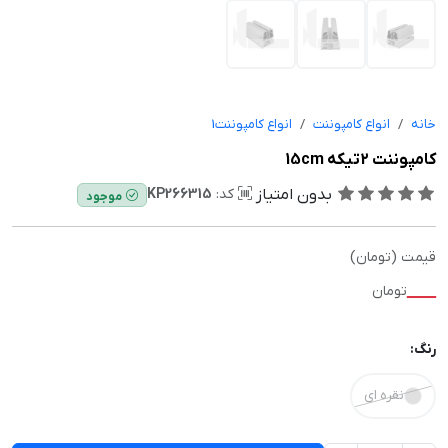
خانه
انواع کامپوننت
انواع کامپوننت1
کامپوننت 2تیکه 15cm
بدون امتیاز
کد:
KP266315
موجود
قیمت (تومان)
—
تومان
رنگ:
نقره ای