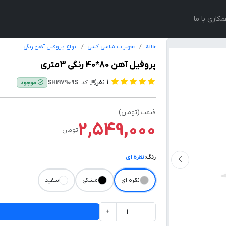
کاری با ما
خانه
تجهیزات شاسی کشی
انواع پروفیل آهن رنگی
پروفیل آهن 80*40 رنگی 3متری
1
نفر
کد:
SH197909S
موجود
قیمت (تومان)
2,549,000
تومان
رنگ:
نقره ای
نقره ای
مشکی
سفید