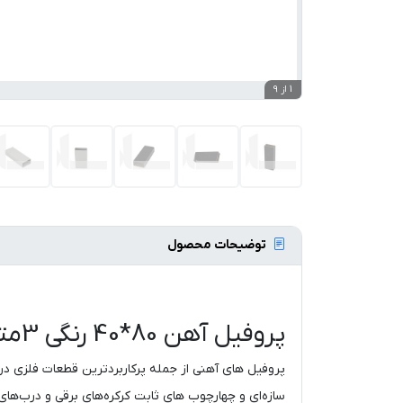
1 از 9
توضیحات محصول
پروفیل آهن 80*40 رنگی 3متری