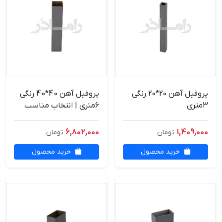
پروفیل آهن 20*20 رنگی
پروفیل آهن 40*40 رنگی
3متری
6متری | انتخاب مناسب
برای ستون کرکره برقی
6,802,000
1,409,000
تومان
تومان
خرید محصول
خرید محصول