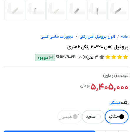
خانه
انواع پروفیل آهن رنگی
تجهیزات شاسی کشی
پروفیل آهن 20*40 رنگی 6متری
3
نفر
کد:
SH127902B
موجود
قیمت (تومان)
5,405,000
تومان
رنگ:
مشکی
مشکی
سفید
طوسی