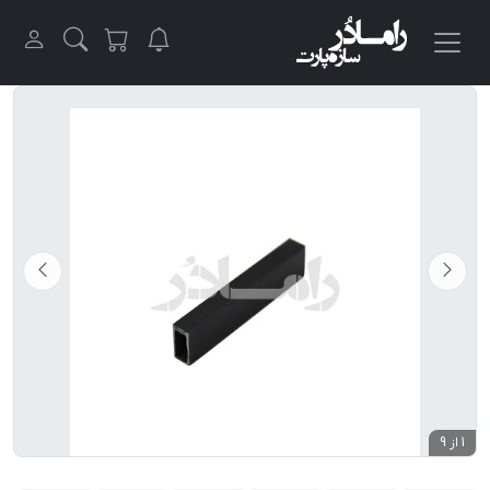
1 از 9