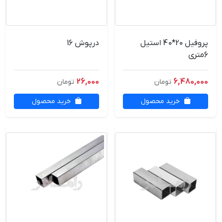
پروفیل 20*40 استیل
درپوش 16
6متری
26,000
6,480,000
تومان
تومان
خرید محصول
خرید محصول