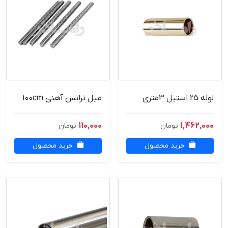
لوله 25 استیل 3متری
میل ترانس آهنی 100cm
110,000
1,462,000
تومان
تومان
خرید محصول
خرید محصول