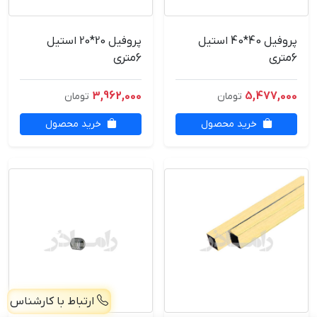
پروفیل 40*40 استیل
پروفیل 20*20 استیل
6متری
6متری
3,962,000
5,477,000
تومان
تومان
خرید محصول
خرید محصول
ارتباط با کارشناس