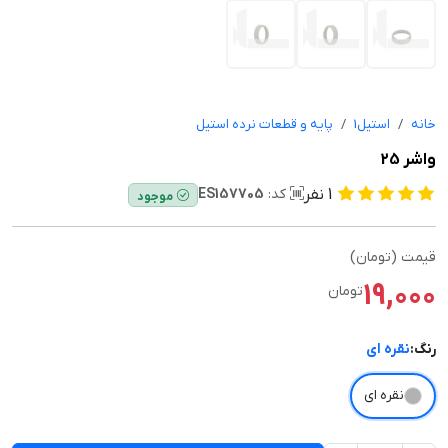
خانه
استیل1
پایه و قطعات نرده استیل
واشر 25
1
نفر
کد:
ES157705
موجود
قیمت (تومان)
19,000
تومان
رنگ:
نقره ای
نقره ای