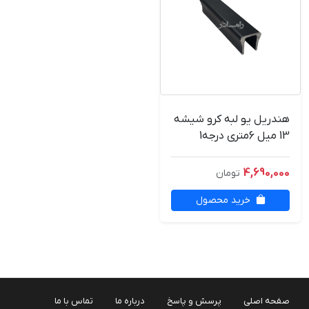
هندریل یو لبه کرو شیشه
13 میل 6متری درجه1
4,690,000
تومان
خرید محصول
صفحه اصلی
پرسش و پاسخ
درباره ما
تماس با ما