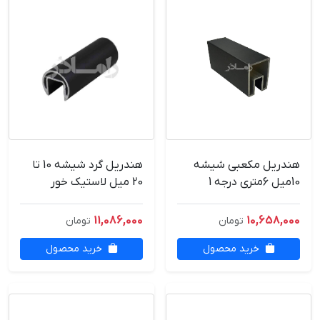
هندریل مکعبی شیشه
هندریل گرد شیشه 10 تا
10میل 6متری درجه 1
20 میل لاستیک خور
6متری درجه1
11,086,000
10,658,000
تومان
تومان
خرید محصول
خرید محصول