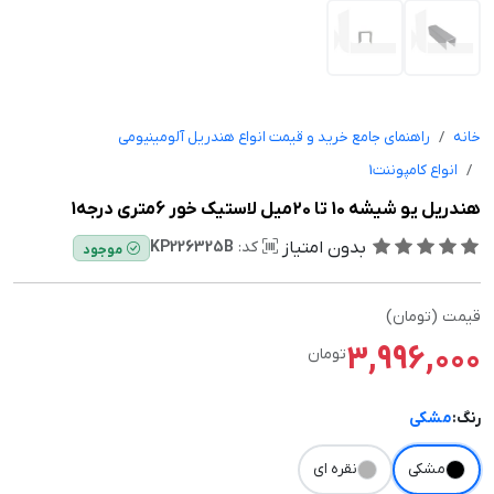
خانه
راهنمای جامع خرید و قیمت انواع هندریل آلومینیومی
انواع کامپوننت1
هندریل یو شیشه 10 تا 20میل لاستیک خور 6متری درجه1
بدون امتیاز
کد:
KP226325B
موجود
قیمت (تومان)
3,996,000
تومان
رنگ:
مشکی
مشکی
نقره ای