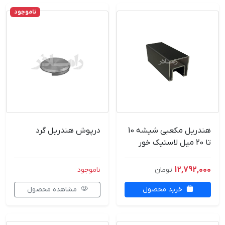
ناموجود
هندریل مکعبی شیشه 10
درپوش هندریل گرد
تا 20 میل لاستیک خور
6متری | هندریل
آلومینیومی
12,792,000
تومان
ناموجود
خرید محصول
مشاهده محصول