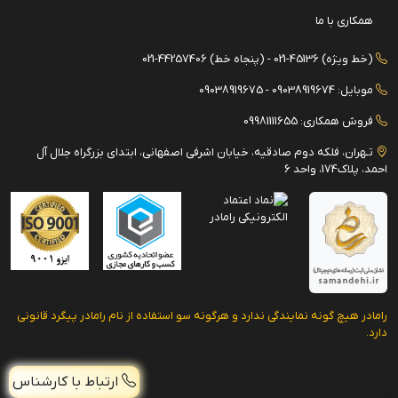
همکاری با ما
(خط ویژه) 45136-021 - (پنجاه خط) 44257406-021
موبایل: 09038919674 - 09038919675
فروش همکاری: 09981111655
تـهران، فلکه دوم صادقیه، خیابان اشرفی اصفهانی، ابتدای بزرگراه جلال آل
احمد، پلاک174، واحد 6
رامادر هیچ گونه نمایندگی ندارد و هرگونه سو استفاده از نام رامادر پیگرد قانونی
دارد.
ارتباط با کارشناس