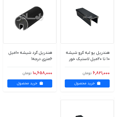
هندریل یو لبه کرو شیشه
هندریل گرد شیشه 10میل
10 تا 20میل لاستیک خور
6متری درجه1
6متری درجه1
10,658,000
6,821,000
تومان
تومان
خرید محصول
خرید محصول