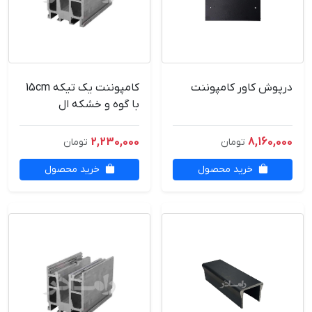
درپوش کاور کامپوننت
کامپوننت یک تیکه 15cm
با گوه و خشکه ال
2,230,000
8,160,000
تومان
تومان
خرید محصول
خرید محصول