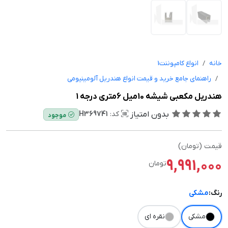
خانه
انواع کامپوننت1
راهنمای جامع خرید و قیمت انواع هندریل آلومینیومی
هندریل مکعبی شیشه 10میل 6متری درجه 1
بدون امتیاز
کد:
H369741
موجود
قیمت (تومان)
9,991,000
تومان
رنگ:
مشکی
مشکی
نقره ای