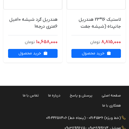
لاستیک 16*23 هندریل
هندریل گرد شیشه 10میل
جانپناه (شیشه جفت
6متری درجه1
8میل)
10,658,000
8,815,000
تومان
تومان
خرید محصول
خرید محصول
صفحه اصلی
پرسش و پاسخ
درباره ما
تماس با ما
همکاری با ما
(خط ویژه) 45136-021 - (پنجاه خط) 44257406-021
موبایل: 09038919674 - 09038919675