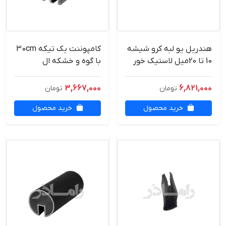
هندریل یو لبه کرو شیشه
کامپوننت یک تیکه 30cm
10 تا 20میل لاستیک خور
با گوه و خشکه ال
6متری درجه1
3,667,000
6,821,000
تومان
تومان
خرید محصول
خرید محصول