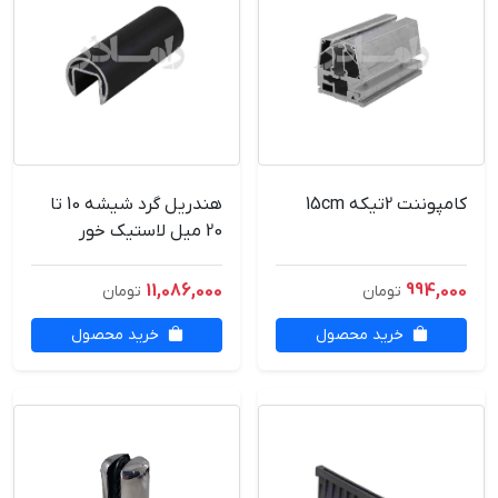
کامپوننت 2تیکه 15cm
هندریل گرد شیشه 10 تا
20 میل لاستیک خور
6متری درجه1
11,086,000
994,000
تومان
تومان
خرید محصول
خرید محصول