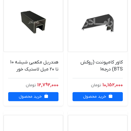
کاور کامپوننت (روکش
هندریل مکعبی شیشه 10
BTS) درجه1
تا 20 میل لاستیک خور
6متری | هندریل
آلومینیومی
12,792,000
10,152,000
تومان
تومان
خرید محصول
خرید محصول