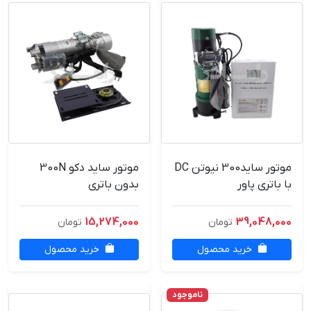
موتور ساید300 نیوتن DC
موتور ساید دکو 300N
با باتری پاور
بدون باتری
15,274,000
39,048,000
تومان
تومان
خرید محصول
خرید محصول
ناموجود