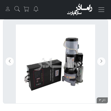
1 از 3