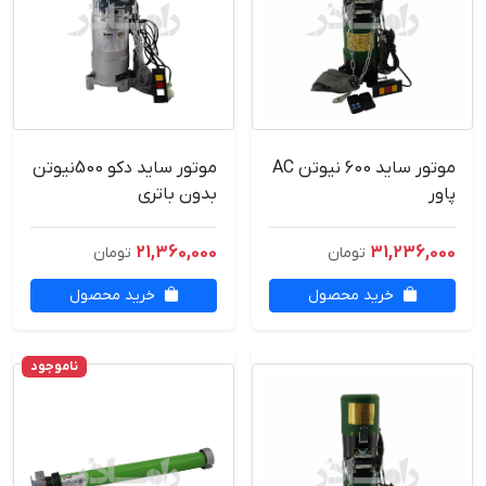
موتور ساید 600 نیوتن AC
موتور ساید دکو 500نیوتن
پاور
بدون باتری
21,360,000
31,236,000
تومان
تومان
خرید محصول
خرید محصول
ناموجود