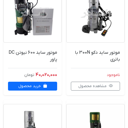
موتور ساید دکو 300N با
موتور ساید 600 نیوتن DC
باتری
پاور
40,020,000
ناموجود
تومان
مشاهده محصول
خرید محصول