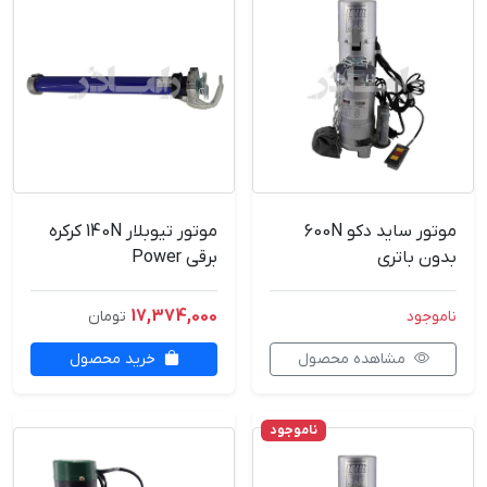
موتور ساید دکو 600N
موتور تیوبلار 140N کرکره
بدون باتری
برقی Power
17,374,000
ناموجود
تومان
مشاهده محصول
خرید محصول
ناموجود