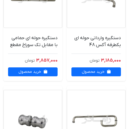
دستگیره وارداتی حوله ای
دستگیره حوله ای حمامی
یکطرفه آکس 48
با مقابل تک سوراخ مقطع
پروفیل آکس 45 RMD-
وارداتی
3,857,000
3,185,000
تومان
تومان
خرید محصول
خرید محصول