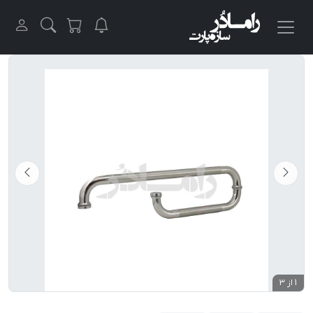
1 از 3