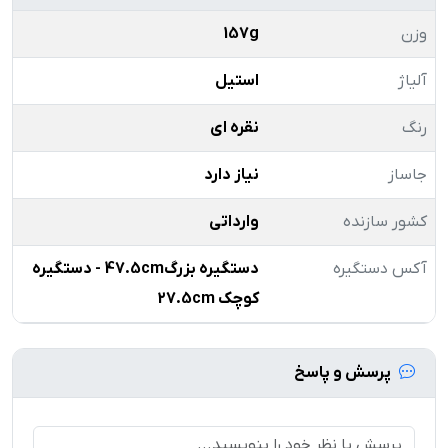
وزن
157g
آلیاژ
استیل
رنگ
نقره ای
جاساز
نیاز دارد
کشور سازنده
وارداتی
آکس دستگیره
دستگیره بزرگ47.5cm - دستگیره
کوچک 27.5cm
پرسش و پاسخ