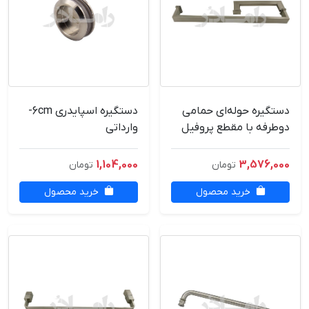
دستگیره حوله‌ای حمامی
دستگیره اسپایدری 6cm-
دوطرفه با مقطع پروفیل
وارداتی
آکس 40*18 RMD-
وارداتی
1,104,000
3,576,000
تومان
تومان
خرید محصول
خرید محصول