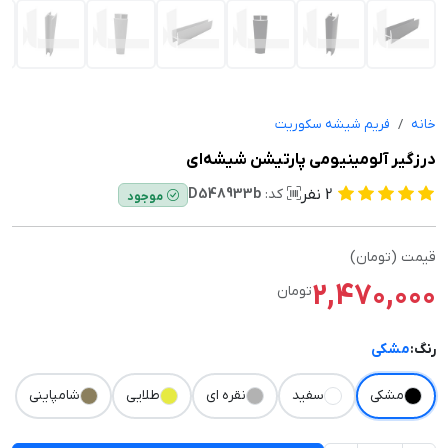
خانه
فریم شیشه سکوریت
درزگیر آلومینیومی پارتیشن شیشه‌ای
2
نفر
کد:
D548933b
موجود
قیمت (تومان)
2,470,000
تومان
رنگ:
مشکی
مشکی
سفید
نقره ای
طلایی
شامپاینی