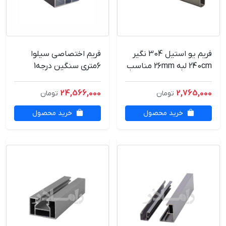
فریم یو استیل 304 نگیر
فریم اختصاصی سیلوا
240cm لبه 26mm مناسب
6متری سنگین درجه1
شیشه 8mm
24,566,000
2,765,000
تومان
تومان
خرید محصول
خرید محصول