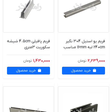
فریم یو استیل 304 نگیر
فریم پافیلی 4.5cm شیشه
240cm لبه 16mm مناسب
سکوریت 3متری
شیشه 10mm
1,430,000
2,239,000
تومان
تومان
خرید محصول
خرید محصول