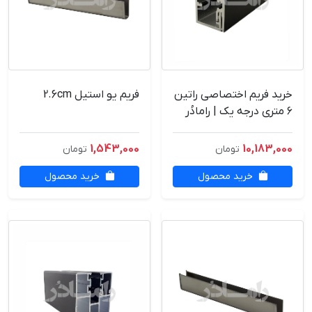
خرید فریم اختصاصی راتین
فریم یو استیل 2.6cm
۶ متری درجه یک | رامادُر
1,543,000
10,183,000
تومان
تومان
خرید محصول
خرید محصول