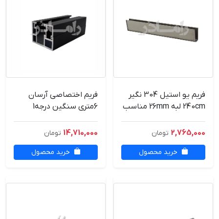
فریم یو استیل 304 نگیر
فریم اختصاصی آرسان
240cm لبه 26mm مناسب
6متری سنگین درجه1
شیشه 10mm
14,710,000
2,765,000
تومان
تومان
خرید محصول
خرید محصول