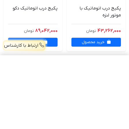
پکیج درب اتوماتیک با
پکیج درب اتوماتیک دکو
موتور لنزه
89,042,000
43,262,000
تومان
تومان
خرید محصول
خرید محصول
ارتباط با کارشناس
پکیج استوپ برقی درب اتوماتیک بدون سنسور
افزودن
—
صفحه اصلی
پرسش و پاسخ
درباره ما
تماس با ما
همکاری با ما
(خط ویژه) 45136-021 - (پنجاه خط) 44257406-021
موبایل: 09038919674 - 09038919675
فروش همکاری: 09981111655